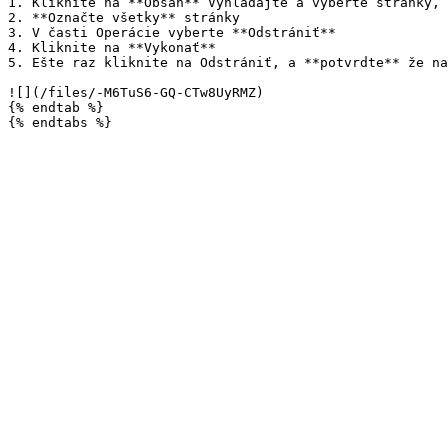
1. Kliknite na **Obsah** Vyhľadajte a vyberte stránky, 
2. **Označte všetky** stránky

3. V časti Operácie vyberte **Odstrániť**

4. Kliknite na **Vykonať**

5. Ešte raz kliknite na Odstrániť, a **potvrdte** že na
![](/files/-M6TuS6-GQ-CTw8UyRMZ)

{% endtab %}
