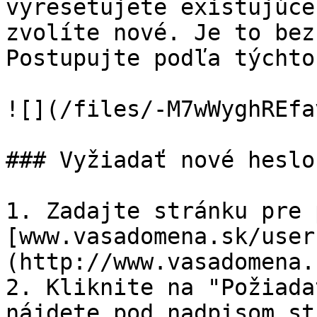
vyresetujete existujúce
zvolíte nové. Je to bez
Postupujte podľa týchto
![](/files/-M7wWyghREfa
### Vyžiadať nové heslo

1. Zadajte stránku pre 
[www.vasadomena.sk/user
(http://www.vasadomena.
2. Kliknite na "Požiada
nájdete pod nadpisom st