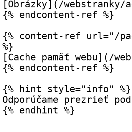
[Obrázky](/webstranky/a
{% endcontent-ref %}

{% content-ref url="/pa
%}

[Cache pamäť webu](/web
{% endcontent-ref %}

{% hint style="info" %}

Odporúčame prezrieť pod